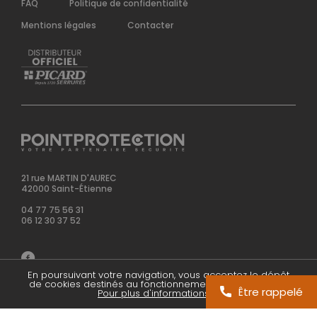
FAQ
Politique de confidentialité
Mentions légales
Contacter
21 rue MARTIN D'AUREC
42000 Saint-Étienne
04 77 75 56 31
06 12 30 37 52
Réalisé par 32 décembre
En poursuivant votre navigation, vous acceptez le dépôt
de cookies destinés au fonctionnement du site internet.
Être rappelé
Pour plus d'informations
.
X