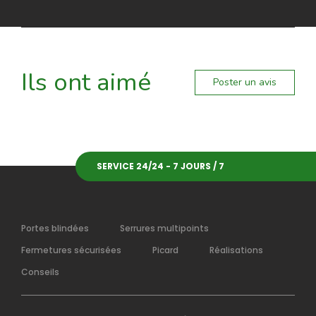
Ils ont aimé
Poster un avis
SERVICE 24/24 - 7 JOURS / 7
Portes blindées
Serrures multipoints
Fermetures sécurisées
Picard
Réalisations
Conseils